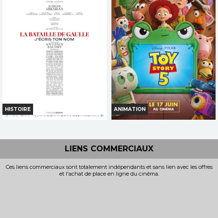
Horaires et Infos
Horaires et Infos
Bande-annonce
Bande-annonce
Réservation
Réservation
INT. -12ans
TOUT PUBLIC
VOST
VF
VF
HISTOIRE
ANIMATION
LA BATAILLE DE GAULLE -
TOY STORY 5
PARTIE 2...
LIENS COMMERCIAUX
Horaires et Infos
Horaires et Infos
Ces liens commerciaux sont totalement indépendants et sans lien avec les offres
et l'achat de place en ligne du cinéma.
Bande-annonce
Bande-annonce
Réservation
Réservation
TOUT PUBLIC