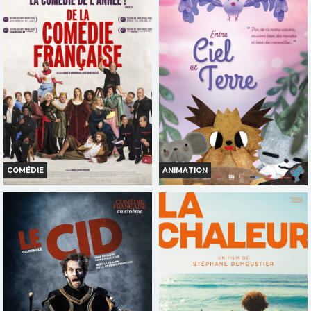
COMÉDIE
ANIMATION
DE LA COMÉDIE-FRANÇAISE
ENTRE CIEL ET TERRE
Horaires et Infos
Horaires et Infos
Bande-annonce
Bande-annonce
Réservation
Réservation