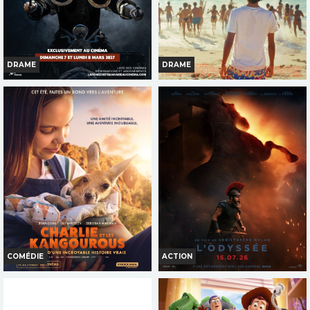
TOUT PUBLIC
TOUT PUBLIC
VF
VF
DRAME
DRAME
LE CID (COMÉDIE-FRANÇAISE)
LA CHALEUR
Horaires et Infos
Horaires et Infos
Bande-annonce
Bande-annonce
Réservation
Réservation
TOUT PUBLIC
TOUT PUBLIC
VF
VF
COMÉDIE
ACTION
CHARLIE ET LES
L'ODYSSÉE
KANGOUROUS