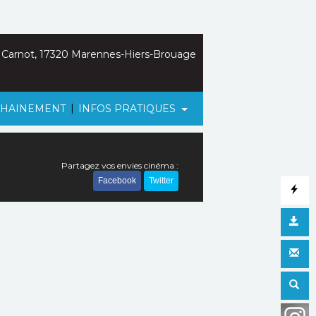
 Carnot, 17320 Marennes-Hiers-Brouage
|
HAINEMENT
INFOS PRATIQUES
Partagez vos envies cinéma :
Facebook
Twitter