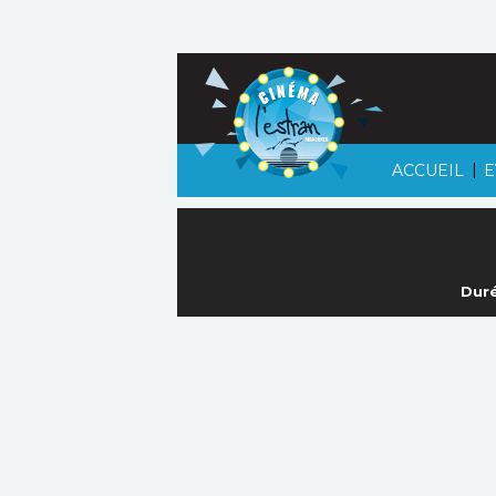
|
ACCUEIL
E
Duré