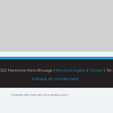
17320 Marennes-Hiers-Brouage |
Mentions légales
|
Contact
| Tel 
Politique de confidentialité
Création site internet www.erakys.com