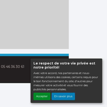
Le respect de votre vie privée est
: 05 46 36 30 61
notre priorité!
Avec votre accord, nos partenaires et nous-
mêmes utilisons des cookies, certains requis pour
le bon fonctionnement du site, d'autres pour
mesurer votre activité et vous fournir des
publicités personnalisées.
Haut de page
Accepter
En savoir plus