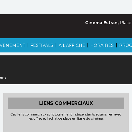
Cinéma Estran,
Place
|
|
|
|
VENEMENT
FESTIVALS
A L'AFFICHE
HORAIRES
PROC
e :
LIENS COMMERCIAUX
Ces liens commerciaux sont totalement indépendants et sans lien avec
les offres et l'achat de place en ligne du cinéma.