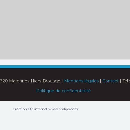
17320 Marennes-Hiers-Brouage |
Mentions légales
|
Contact
| Tel 
Politique de confidentialité
Création site internet www.erakys.com