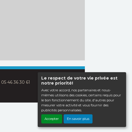
Le respect de votre vie privée est
: 05 46 36 30 61
notre priorité!
Avec votre accord, nos partenaires et nous-
mêmes utilisons des cookies, certains requis pour
le bon fonctionnement du site, d'autres pour
mesurer votre activité et vous fournir des
publicités personnalisées.
Haut de page
Accepter
En savoir plus