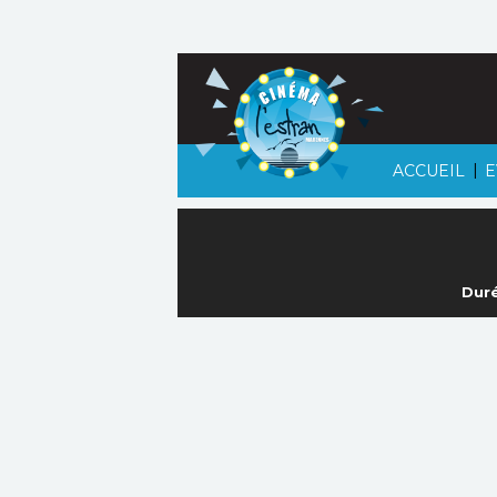
|
ACCUEIL
E
Duré