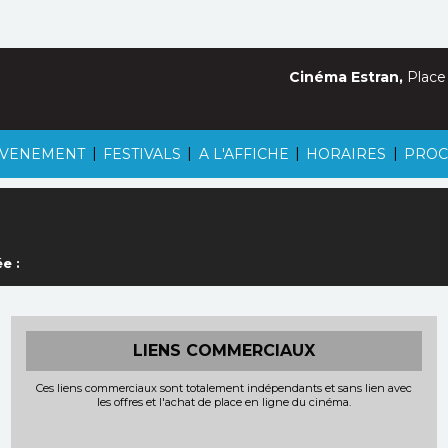
Cinéma Estran,
Place
|
|
|
|
VENEMENT
FESTIVALS
A L'AFFICHE
HORAIRES
PROC
e :
LIENS COMMERCIAUX
Ces liens commerciaux sont totalement indépendants et sans lien avec
les offres et l'achat de place en ligne du cinéma.