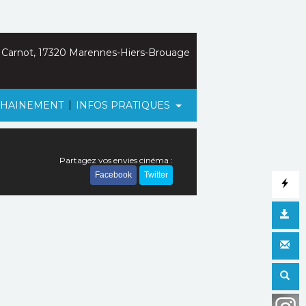
 Carnot, 17320 Marennes-Hiers-Brouage
|
HAINEMENT
INFOS PRATIQUES
Partagez vos envies cinéma :
Facebook
Twitter