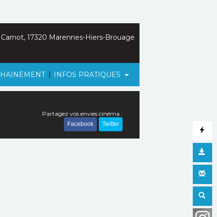
 Carnot, 17320 Marennes-Hiers-Brouage
|
HAINEMENT
INFOS PRATIQUES
Partagez vos envies cinéma :
Facebook
Twitter