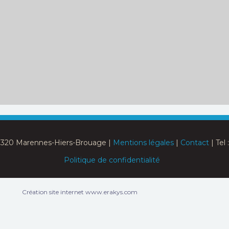
17320 Marennes-Hiers-Brouage |
Mentions légales
|
Contact
| Tel 
Politique de confidentialité
Création site internet www.erakys.com