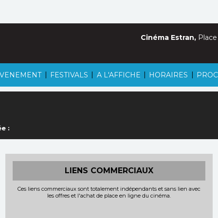
Cinéma Estran,
Place
|
|
|
|
VENEMENT
FESTIVALS
A L'AFFICHE
HORAIRES
PROC
e :
LIENS COMMERCIAUX
Ces liens commerciaux sont totalement indépendants et sans lien avec
les offres et l'achat de place en ligne du cinéma.