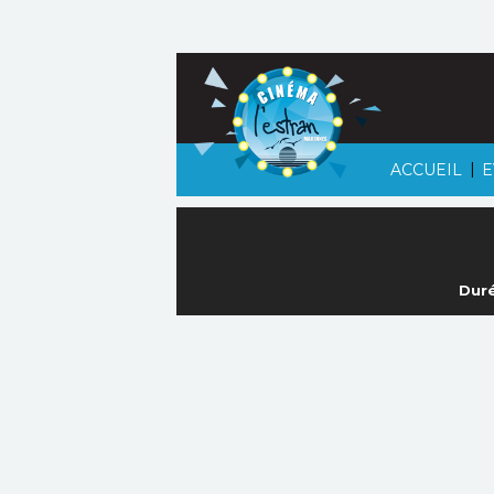
|
ACCUEIL
E
Duré