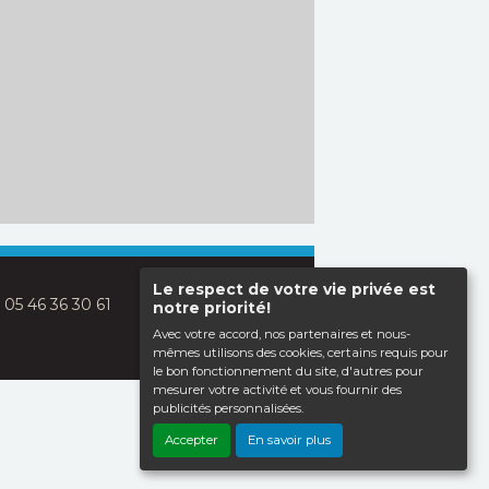
Le respect de votre vie privée est
: 05 46 36 30 61
notre priorité!
Avec votre accord, nos partenaires et nous-
mêmes utilisons des cookies, certains requis pour
le bon fonctionnement du site, d'autres pour
mesurer votre activité et vous fournir des
publicités personnalisées.
Haut de page
Accepter
En savoir plus